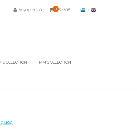
0
Λογαριασμός
Καλάθι
|

M COLLECTION
ΜΜ'S SELECTION
ς μας.