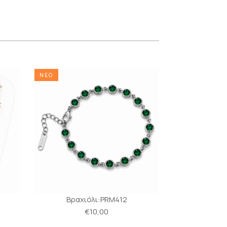
ΝΕΟ
ΝΕΟ
Βραχιόλι:PRM412
Βραχι
€10,00