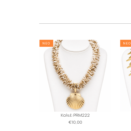
ΝΕΟ
ΝΕΟ
α:MS251
Κολιέ:PRM222
0
€10,00