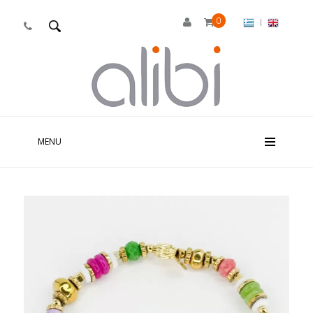
0
|

MENU