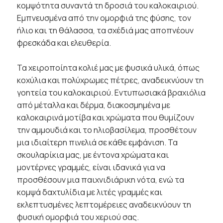
κομψότητα συναντά τη δροσιά του καλοκαιριού.
Εμπνευσμένα από την ομορφιά της φύσης, τον
ήλιο και τη θάλασσα, τα σχέδιά μας αποπνέουν
φρεσκάδα και ελευθερία.
Τα χειροποίητα κολιέ μας με φυσικά υλικά, όπως
κοχύλια και πολύχρωμες πέτρες, αναδεικνύουν τη
γοητεία του καλοκαιριού. Εντυπωσιακά βραχιόλια
από μέταλλα και δέρμα, διακοσμημένα με
καλοκαιρινά μοτίβα και χρώματα που θυμίζουν
την αμμουδιά και το ηλιοβασίλεμα, προσθέτουν
μια ιδιαίτερη πινελιά σε κάθε εμφάνιση. Τα
σκουλαρίκια μας, με έντονα χρώματα και
μοντέρνες γραμμές, είναι ιδανικά για να
προσθέσουν μια παιχνιδιάρικη νότα, ενώ τα
κομψά δαχτυλίδια με λιτές γραμμές και
εκλεπτυσμένες λεπτομέρειες αναδεικνύουν τη
φυσική ομορφιά του χεριού σας.