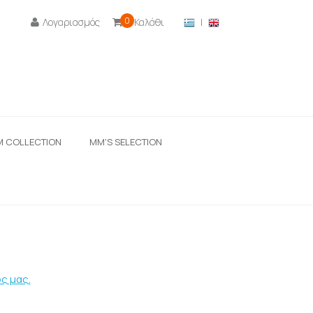
0
Λογαριασμός
Καλάθι
|

M COLLECTION
ΜΜ'S SELECTION
ς μας.