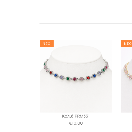
ΝΕΟ
ΝΕΟ
M332
Κολιέ:PRM331
0
€10,00