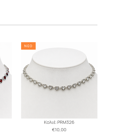
ΝΕΟ
ΝΕΟ
Κολιέ:PRM326
Κολ
€10,00