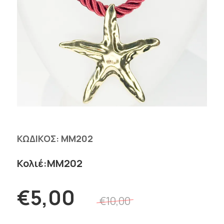
ΚΩΔΙΚΟΣ:
MM202
Κολιέ:MM202
€5,00
€10,00