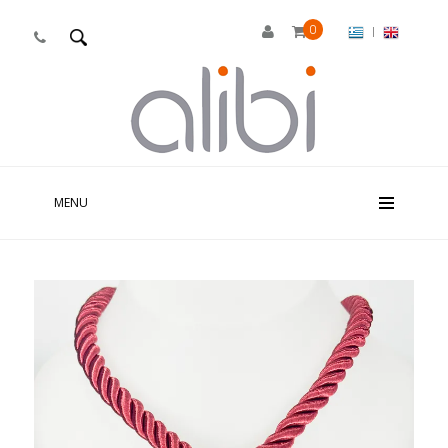
0
|

MENU