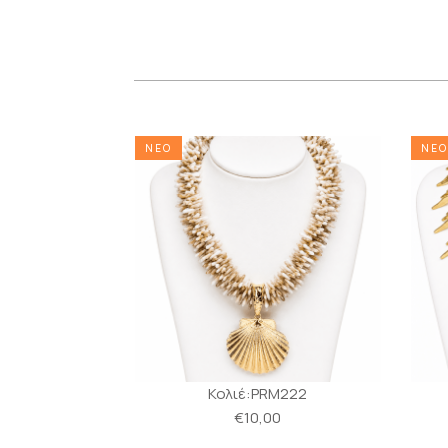
ΝΕΟ
ΝΕΟ
α:MS251
Κολιέ:PRM222
0
€10,00