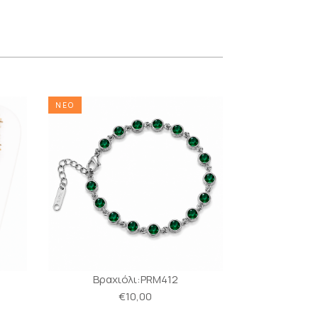
ΝΕΟ
ΝΕΟ
Βραχιόλι:PRM412
Βραχι
€10,00