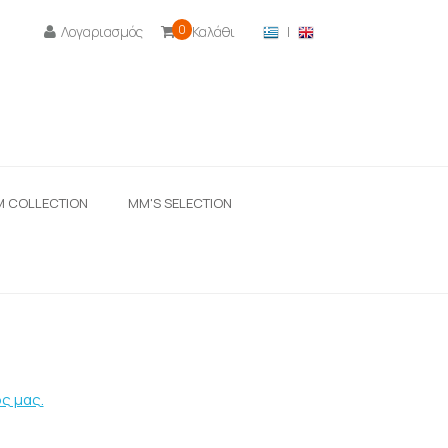
0
Λογαριασμός
Καλάθι
|

M COLLECTION
ΜΜ'S SELECTION
ς μας.