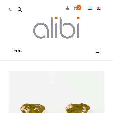
0
|

MENU