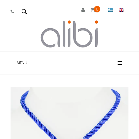
0
|

MENU