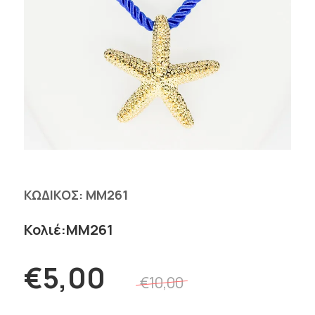
ΚΩΔΙΚΟΣ:
MM261
Κολιέ:MM261
€5,00
€10,00