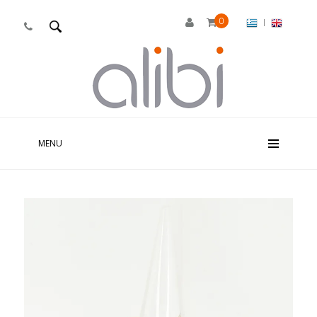
0
|

MENU